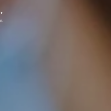
em,
n.