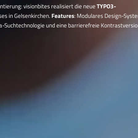
erung: visionbites realisiert die neue
TYPO3-
es in Gelsenkirchen.
Features
: Modulares Design-Syst
ia-Suchtechnologie und eine barrierefreie Kontrastversio