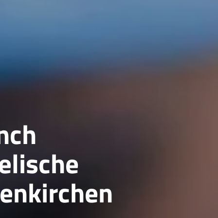
nch
elische
senkirchen