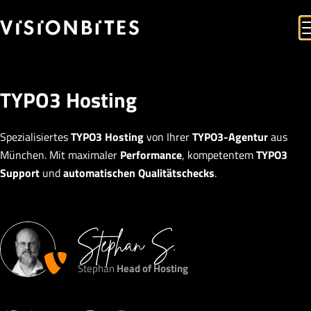
TYPO3 Hosting
Spezialisiertes
TYPO3 Hosting
von Ihrer
TYPO3-Agentur
aus
München. Mit maximaler
Performance
, kompetentem
TYPO3
Support
und
automatischen Qualitätschecks
.
Stephan
Head of Hosting