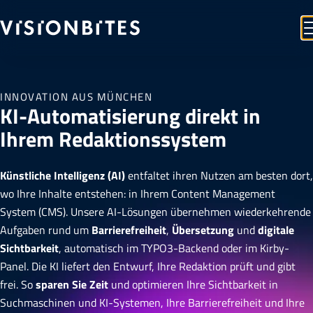
INNOVATION AUS MÜNCHEN
KI-Automatisierung direkt in
Ihrem Redaktionssystem
Künstliche Intelligenz (AI)
entfaltet ihren Nutzen am besten dort,
wo Ihre Inhalte entstehen: in Ihrem Content Management
System (CMS). Unsere AI-Lösungen übernehmen wiederkehrende
Aufgaben rund um
Barrierefreiheit
,
Übersetzung
und
digitale
Sichtbarkeit
, automatisch im TYPO3-Backend oder im Kirby-
Panel. Die KI liefert den Entwurf, Ihre Redaktion prüft und gibt
frei. So
sparen Sie Zeit
und optimieren Ihre Sichtbarkeit in
Suchmaschinen und KI-Systemen, Ihre Barrierefreiheit und Ihre