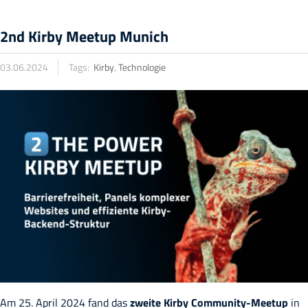
2nd Kirby Meetup Munich
03.06.2024
Tags:
Kirby
,
Technologie
Am 25. April 2024 fand das
zweite Kirby Community-Meetup
in