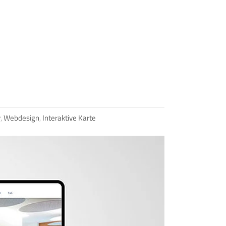
y
,
Webdesign
,
Interaktive Karte