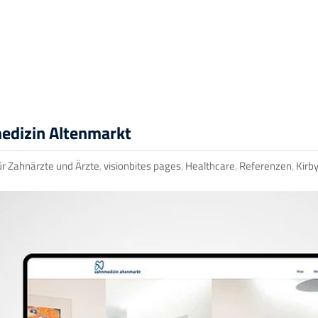
edizin Altenmarkt
r Zahnärzte und Ärzte
,
visionbites pages
,
Healthcare
,
Referenzen
,
Kirb