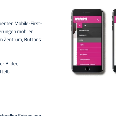
uenten Mobile-First-
derungen mobiler
im Zentrum, Buttons
e
r Bilder,
telt.
chnellen Setzen von