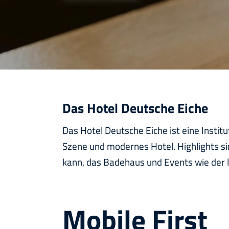
Expertise
info@visionbites.de
Digitale Expertise in Webentwicklung seit 20 Jahren.
+49 89 288 077 07
info@visionbites.de
+49 89 288 077 07
Das Hotel Deutsche Eiche
Das Hotel Deutsche Eiche ist eine Instit
Szene und modernes Hotel. Highlights si
kann, das Badehaus und Events wie der l
Mobile First