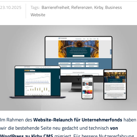
23.10.2025
Tags:
Barrierefreiheit
,
Referenzen
,
Kirby
,
Business
Website
Im Rahmen des
Website-Relaunch für Unternehmerfonds
haben
wir die bestehende Seite neu gedacht und technisch
von
WordPress zu Kirby CMS
migriert. Für bessere Nutzererfahrung